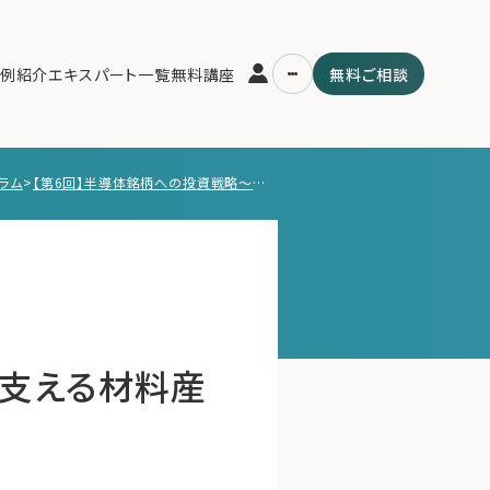
例紹介
エキスパート一覧
無料講座
無料ご相談
ラム
>
【第6回】半導体銘柄への投資戦略〜半導体を支える材料産業～日本企業の強みと投資の着眼点￼
運営会社
用の流れ・プラン
ファミリーオフィスとは
スパート一覧
関連書籍
ム
メールマガジン登録
よくある質問
を支える材料産