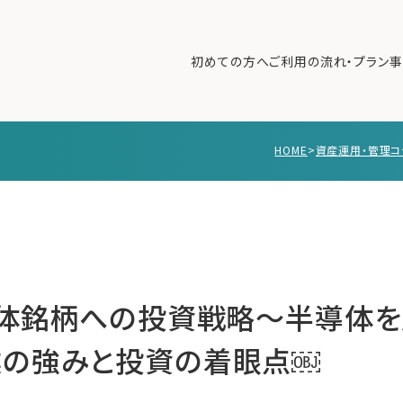
初めての方へ
ご利用の流れ・プラン
事
HOME
>
資産運用・管理コ
初めての方へ
ご利
事例紹介
エキ
無料講座
コラ
利用者の声
無料ご相談
ログイン
導体銘柄への投資戦略〜半導体
業の強みと投資の着眼点￼