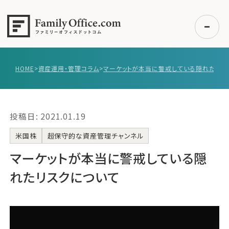
HOME
>
資産運用・管理コラム
>
初めての方へ
ご利用の流れ・プラン
投稿日: 2021.01.19
事例紹介
エキスパート一覧
米国株
超保守的な資産管理チャンネル
無料講座
マーケットが本当に警戒している隠
コラム
れたリスクについて
利用者の声
無料ご相談
ログイン