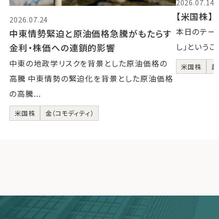
2026.07.14
【米国株】2
2026.07.24
本日のテーマ
中東情勢緊迫と原油価格急騰がもたらす
金利・株価への連鎖的影響
し」というこ
中東の地政学リスクを背景とした原油価格の
米国株
超
高騰 中東情勢の緊迫化を背景とした原油価格
の高騰...
米国株
金（コモディティ）