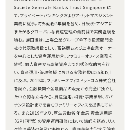
Societe Generale Bank & Trust Singapore に
て、プライベートバンキングおよびアセットマネジメント
業務に従事。海外勤務7年間を含め、日米欧・アジアに
またがるグローバルな資産管理の最前線で実務経験を
積む。 帰国後は、上場企業グループ傘下の投資顧問会
社の代表取締役として、富裕層および上場企業オーナー
を中心とした資産運用助言、ファミリーオフィス業務を
統括。個人資産から事業資産まで包括的な助言を行
い、資産運用・管理領域における実務経験は25年以上
に及ぶ。 2019年、ファミリーオフィスドットコム株式会社
を設立。金融機関や金融商品の販売から完全に独立し
た中立的な立場から、資産運用、相続・事業承継、ガバ
ナンス設計までを含むファミリーオフィスを提供してい
る。 また2019年より、厚生労働省 年金局 資金運用課
（GPIF所管）の資産運用研修において講師を務め、リス
ク管理手法の普及にも携わる。 慶應義塾大学大学院修