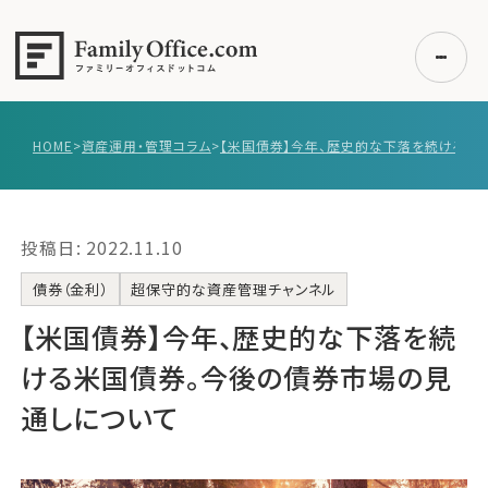
HOME
>
資産運用・管理コラム
>
初めての方へ
ご利用の流れ・プラン
投稿日: 2022.11.10
事例紹介
エキスパート一覧
債券（金利）
超保守的な資産管理チャンネル
無料講座
【米国債券】今年、歴史的な下落を続
コラム
ける米国債券。今後の債券市場の見
利用者の声
通しについて
無料ご相談
ログイン