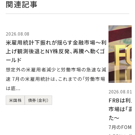
関連記事
2026.08.08
米雇用統計下振れが揺らす金融市場～利
上げ観測後退とNY株反発、再騰へ動くゴ
ールド
想定外の米雇用者減少と労働市場の急速な減
速 7月の米雇用統計は、これまでの「労働市場
は底...
2026.08.01
FRBは利
米国株
債券（金利）
市場は「
た〜
7月のFOM