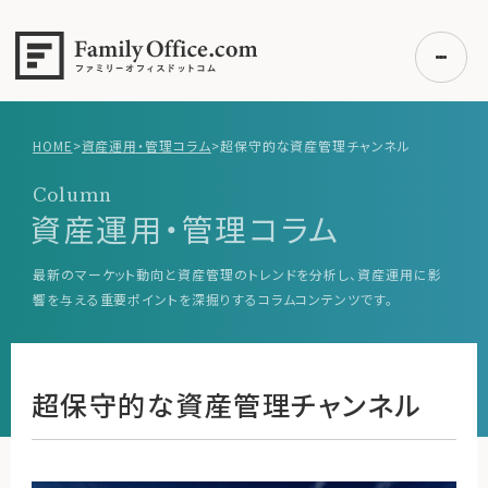
HOME
>
資産運用・管理コラム
>
超保守的な資産管理チャンネル
初めての方へ
Column
ご利用の流れ・プラン
資産運用・管理コラム
事例紹介
最新のマーケット動向と資産管理のトレンドを分析し、資産運用に影
エキスパート一覧
響を与える重要ポイントを深掘りするコラムコンテンツです。
無料講座
コラム
超保守的な資産管理チャンネル
利用者の声
無料ご相談
ログイン