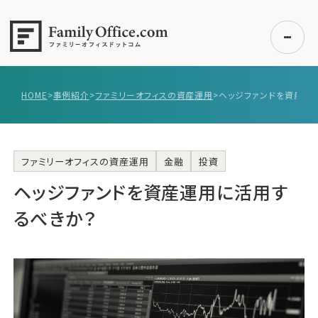
HOME
>
事例紹介
>
ファミリーオフィスの資産運用
>
ヘッジファンドを資産運
初めての方へ
ご利用の流れ・プラン
事例紹介
ファミリーオフィスの資産運用
金融
投資
ヘッジファンドを資産運用に活用す
エキスパート一覧
無料講座
るべきか？
コラム
利用者の声
無料ご相談
ログイン