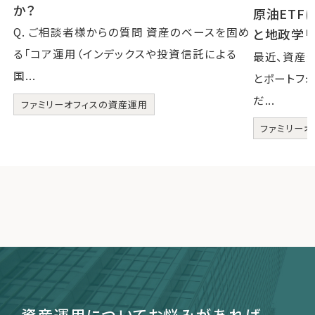
か？
原油ETF
Q. ご相談者様からの質問 資産のベースを固め
と地政学リ
る「コア運用（インデックスや投資信託による
最近、資産
国...
とポートフ
だ...
ファミリーオフィスの資産運用
ファミリーオ
資産運用についてお悩みがあれば、