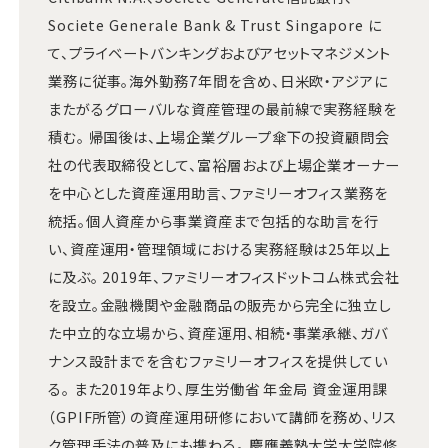
Societe Generale Bank & Trust Singapore に
て、プライベートバンキングおよびアセットマネジメント
業務に従事。海外勤務7年間を含め、日米欧・アジアに
またがるグローバルな資産管理の最前線で実務経験を
積む。 帰国後は、上場企業グループ傘下の投資顧問会
社の代表取締役として、富裕層および上場企業オーナー
を中心とした資産運用助言、ファミリーオフィス業務を
統括。個人資産から事業資産まで包括的な助言を行
い、資産運用・管理領域における実務経験は25年以上
に及ぶ。 2019年、ファミリーオフィスドットコム株式会社
を設立。金融機関や金融商品の販売から完全に独立し
た中立的な立場から、資産運用、相続・事業承継、ガバ
ナンス設計までを含むファミリーオフィスを提供してい
る。 また2019年より、厚生労働省 年金局 資金運用課
（GPIF所管）の資産運用研修において講師を務め、リス
ク管理手法の普及にも携わる。 慶應義塾大学大学院修