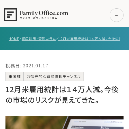
HOME
>
資産運用・管理コラム
>
初めての方へ
ご利用の流れ・プラン
投稿日: 2021.01.17
事例紹介
エキスパート一覧
米国株
超保守的な資産管理チャンネル
無料講座
12月米雇用統計は１４万人減。今後
コラム
の市場のリスクが見えてきた。
利用者の声
無料ご相談
ログイン