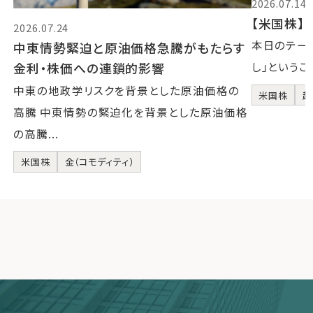
2026.07.14
【米国株】2
2026.07.24
本日のテーマ
中東情勢緊迫と原油価格急騰がもたらす
金利・株価への連鎖的影響
し」というこ
中東の地政学リスクを背景とした原油価格の
米国株
超
高騰 中東情勢の緊迫化を背景とした原油価格
の高騰...
米国株
金（コモディティ）