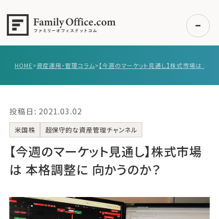
HOME
>
資産運用・管理コラム
>
初めての方へ
ご利用の流れ・プラン
投稿日: 2021.03.02
事例紹介
エキスパート一覧
米国株
超保守的な資産管理チャンネル
無料講座
【今週のマーケット見通し】株式市場
コラム
は 本格調整に 向かうのか？
利用者の声
無料ご相談
ログイン