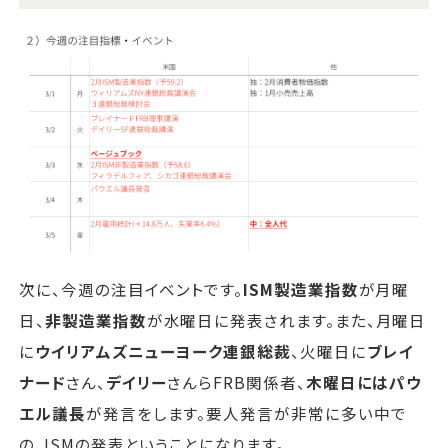
次に、今週の注目イベントです。
ISM製造業指数
が月曜
日、
非製造業指数
が水曜日に発表されます。また、月曜日
に
ウイリアムズニューヨーク連銀総裁
、火曜日に
ブレイ
ナード
さん、
デイリー
さんらFRB関係者、
木曜日にはパウ
エル議長
が発言をします。要人発言が非常に多い中で
の、ISMの発表ということになります。