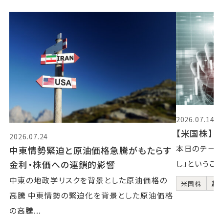
2026.07.14
【米国株】2
2026.07.24
本日のテーマ
中東情勢緊迫と原油価格急騰がもたらす
金利・株価への連鎖的影響
し」というこ
中東の地政学リスクを背景とした原油価格の
米国株
超
高騰 中東情勢の緊迫化を背景とした原油価格
の高騰...