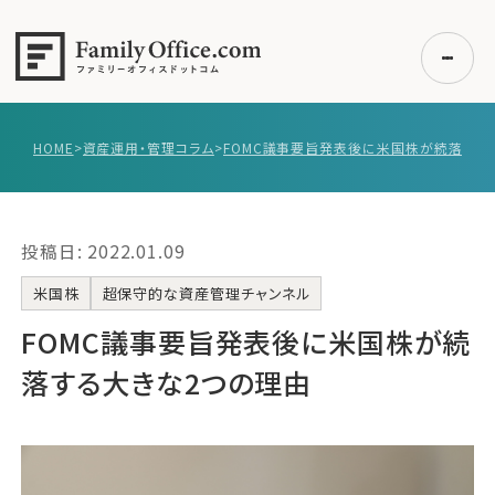
HOME
>
資産運用・管理コラム
>
初めての方へ
ご利用の流れ・プラン
投稿日: 2022.01.09
事例紹介
エキスパート一覧
米国株
超保守的な資産管理チャンネル
無料講座
FOMC議事要旨発表後に米国株が続
コラム
落する大きな2つの理由
利用者の声
無料ご相談
ログイン