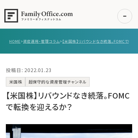
HOME
>
資産運用・管理コラム
>
初めての方へ
ご利用の流れ・プラン
投稿日: 2022.01.23
事例紹介
エキスパート一覧
米国株
超保守的な資産管理チャンネル
無料講座
【米国株】リバウンドなき続落。FOMC
コラム
で転換を迎えるか？
利用者の声
無料ご相談
ログイン