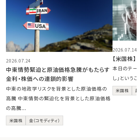
2026.07.14
【米国株】2
2026.07.24
本日のテーマ
中東情勢緊迫と原油価格急騰がもたらす
金利・株価への連鎖的影響
し」というこ
中東の地政学リスクを背景とした原油価格の
米国株
超
高騰 中東情勢の緊迫化を背景とした原油価格
の高騰...
米国株
金（コモディティ）