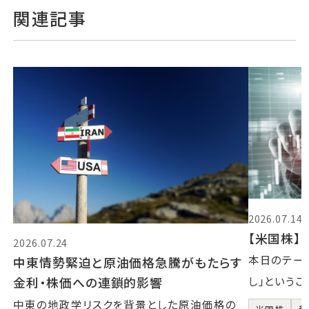
関連記事
2026.07.14
【米国株】2
2026.07.24
本日のテーマ
中東情勢緊迫と原油価格急騰がもたらす
金利・株価への連鎖的影響
し」というこ
中東の地政学リスクを背景とした原油価格の