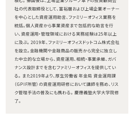
積む。 帰国後は、上場企業グループ傘下の投資顧問会
社の代表取締役として、富裕層および上場企業オーナー
を中心とした資産運用助言、ファミリーオフィス業務を
統括。個人資産から事業資産まで包括的な助言を行
い、資産運用・管理領域における実務経験は25年以上
に及ぶ。 2019年、ファミリーオフィスドットコム株式会社
を設立。金融機関や金融商品の販売から完全に独立し
た中立的な立場から、資産運用、相続・事業承継、ガバ
ナンス設計までを含むファミリーオフィスを提供してい
る。 また2019年より、厚生労働省 年金局 資金運用課
（GPIF所管）の資産運用研修において講師を務め、リス
ク管理手法の普及にも携わる。 慶應義塾大学大学院修
了。