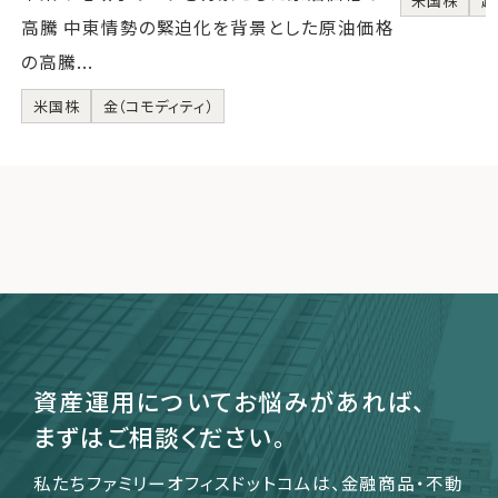
米国株
超
高騰 中東情勢の緊迫化を背景とした原油価格
の高騰...
米国株
金（コモディティ）
資産運用についてお悩みがあれば、
まずはご相談ください。
私たちファミリーオフィスドットコムは、金融商品・不動