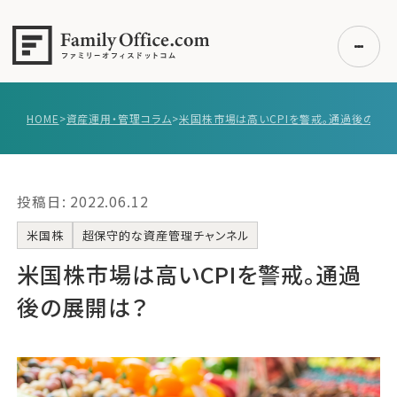
HOME
>
資産運用・管理コラム
>
米国株市場は高いCPIを警戒。通過後の展開
初めての方へ
ご利用の流れ・プラン
投稿日: 2022.06.12
事例紹介
エキスパート一覧
米国株
超保守的な資産管理チャンネル
無料講座
米国株市場は高いCPIを警戒。通過
コラム
後の展開は？
利用者の声
無料ご相談
ログイン