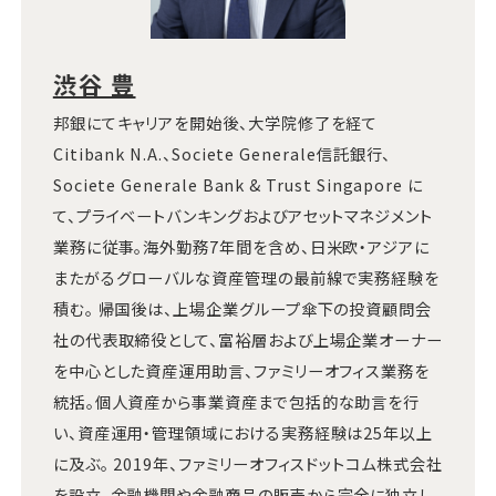
渋谷 豊
邦銀にてキャリアを開始後、大学院修了を経て
Citibank N.A.、Societe Generale信託銀行、
Societe Generale Bank & Trust Singapore に
て、プライベートバンキングおよびアセットマネジメント
業務に従事。海外勤務7年間を含め、日米欧・アジアに
またがるグローバルな資産管理の最前線で実務経験を
積む。 帰国後は、上場企業グループ傘下の投資顧問会
社の代表取締役として、富裕層および上場企業オーナー
を中心とした資産運用助言、ファミリーオフィス業務を
統括。個人資産から事業資産まで包括的な助言を行
い、資産運用・管理領域における実務経験は25年以上
に及ぶ。 2019年、ファミリーオフィスドットコム株式会社
を設立。金融機関や金融商品の販売から完全に独立し