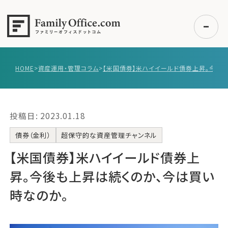
HOME
>
資産運用・管理コラム
>
初めての方へ
ご利用の流れ・プラン
投稿日: 2023.01.18
事例紹介
エキスパート一覧
債券（金利）
超保守的な資産管理チャンネル
無料講座
【米国債券】米ハイイールド債券上
コラム
昇。今後も上昇は続くのか、今は買い
利用者の声
時なのか。
無料ご相談
ログイン