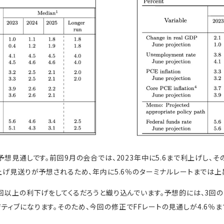
予想見通しです。前回9月の会合では、2023年中に5.6まで利上げし、
利上げ見送りが予想されるため、年内に5.6％のターミナルレートまでは上
3回以上の利下げをしてくるだろうと織り込んでいます。予想的には、3回
ティブになります。そのため、今回の修正でFFレートの見通しが4.6％