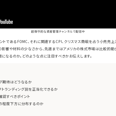
超保守的な資産管理チャンネル
で配信中
ントであるFOMC、それに関連するCPI、クリスマス商戦を占う小売売
の影響や材料の少なさから、先週まではアメリカの株式市場は比較的動
展開になるのか。どのような点に注目すべきかお伝えします。
ング期待はどうなるか
ソフトランディング説を正当化できるか
に確認すべきポイント
どの程度下方に分布するのか