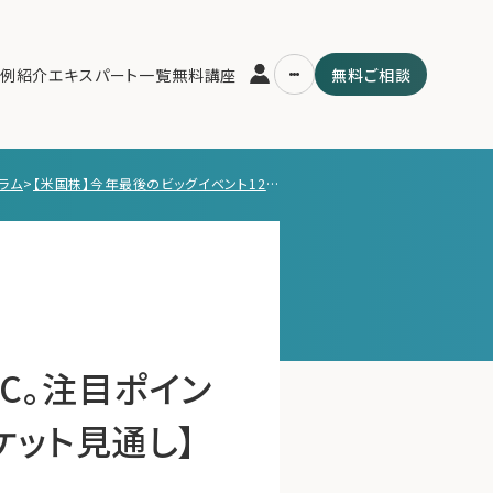
例紹介
エキスパート一覧
無料講座
無料ご相談
ラム
>
【米国株】‌今年最後のビッグイベント12月FOMC。注目ポイントとマーケットへの影響について【12/11 マーケット見通し】
運営会社
用の流れ・プラン
ファミリーオフィスとは
スパート一覧
関連書籍
ム
メールマガジン登録
よくある質問
MC。注目ポイン
ケット見通し】