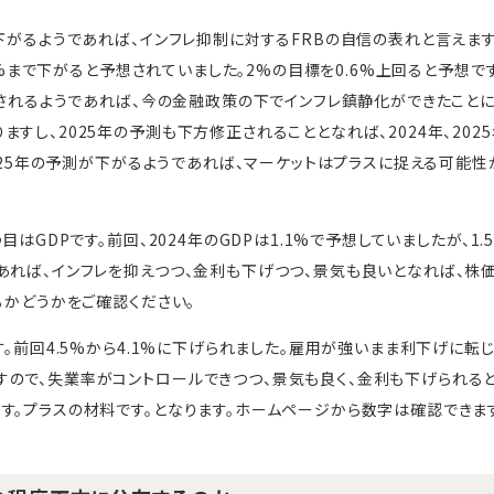
下がるようであれば、インフレ抑制に対するFRBの自信の表れと言えます。
2.6%まで下がると予想されていました。2%の目標を0.6%上回ると予想
設定されるようであれば、今の金融政策の下でインフレ鎮静化ができたこと
すし、2025年の予測も下方修正されることとなれば、2024年、202
、2025年の予測が下がるようであれば、マーケットはプラスに捉える可能
目はGDPです。前回、2024年のGDPは1.1%で予想していましたが、1
あれば、インフレを抑えつつ、金利も下げつつ、景気も良いとなれば、株
るかどうかをご確認ください。
す。前回4.5%から4.1%に下げられました。雇用が強いまま利下げに
ので、失業率がコントロールできつつ、景気も良く、金利も下げられると
す。プラスの材料です。となります。ホームページから数字は確認できま