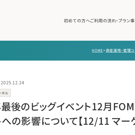
初めての方へ
ご利用の流れ・プラン
事
HOME
>
資産運用・管理コ
初めての方へ
ご利
事例紹介
エキ
無料講座
コラ
2025.12.24
利用者の声
ンネル
無料ご相談
ログイン
年最後のビッグイベント12月FO
への影響について【12/11 マー